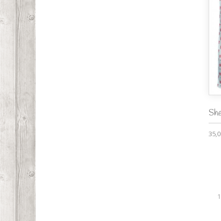
Sh
35,0
1