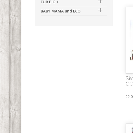

FÜR BIG +

BABY MAMA und ECO
She
CO
22,0