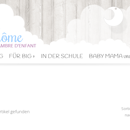
G
FÜR BIG +
IN DER SCHULE
BABY MAMA un
Sorti
rtikel gefunden
na