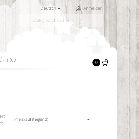


Deutsch
Anmelden

d ECO
0
ert

Preis (aufsteigend)
ch: