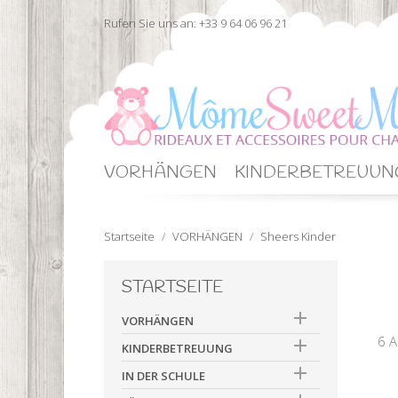
Rufen Sie uns an:
+33 9 64 06 96 21
VORHÄNGEN
KINDERBETREUUN
Startseite
VORHÄNGEN
Sheers Kinder
STARTSEITE

VORHÄNGEN
6 A

KINDERBETREUUNG

IN DER SCHULE