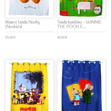
Bianco tenda Nouky
Tenda bambino - WINNIE
(Noukie's)
THE POOH E...
35,00 €
40,00 €