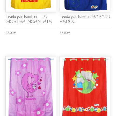
Tenda per bambini - LA
Tenda per bambini BABAR &
GIOSTRA INCANTATA
BADOU
42,00 €
45,00 €