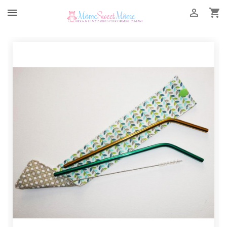


