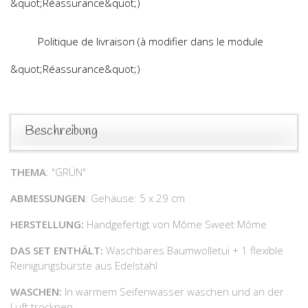
&quot;Réassurance&quot;)
Politique de livraison (à modifier dans le module
&quot;Réassurance&quot;)
Beschreibung
THEMA
: "GRÜN"
ABMESSUNGEN
: Gehäuse: 5 x 29 cm
HERSTELLUNG:
Handgefertigt von Môme Sweet Môme
DAS SET ENTHÄLT:
Waschbares Baumwolletui + 1 flexible
Reinigungsbürste aus Edelstahl
WASCHEN:
In warmem Seifenwasser waschen und an der
Luft trocknen