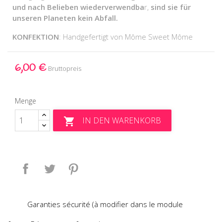
und nach Belieben wiederverwendba
r,
sind sie für
unseren Planeten kein Abfall.
KONFEKTION
: Handgefertigt von Môme Sweet Môme
6,00 €
Bruttopreis
Menge
IN DEN WARENKORB

Teilen
Tweet
Pinterest
Garanties sécurité (à modifier dans le module