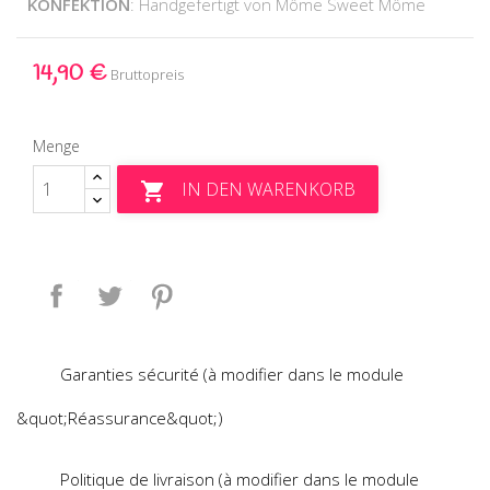
KONFEKTION
: Handgefertigt von Môme Sweet Môme
14,90 €
Bruttopreis
Menge
IN DEN WARENKORB

Teilen
Tweet
Pinterest
Garanties sécurité (à modifier dans le module
&quot;Réassurance&quot;)
Politique de livraison (à modifier dans le module