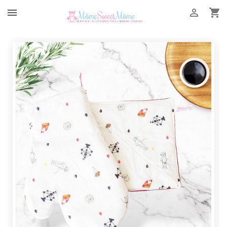


