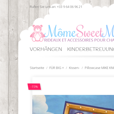
Rufen Sie uns an:
+33 9 64 06 96 21
VORHÄNGEN
KINDERBETREUUN
Startseite
FÜR BIG +
Kissen-
Pillowcase MIKE K
-15%