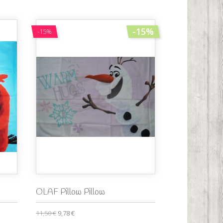
-15%
-15%
OLAF Pillow Pillow
11,50 €
9,78 €