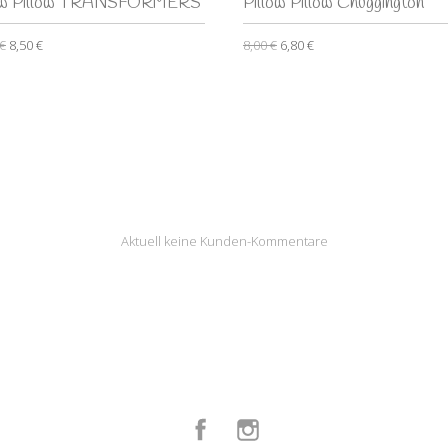
low Pillow TRANSFORMERS
Pillow Pillow Chuggington
 €
8,50 €
8,00 €
6,80 €
Aktuell keine Kunden-Kommentare
Facebook
Instagram