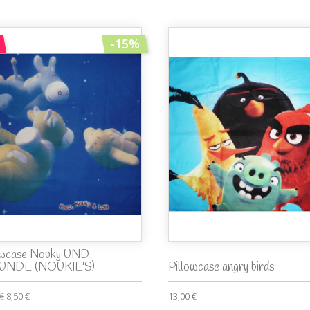
-15%
owcase Nouky UND
UNDE (NOUKIE'S)
Pillowcase angry birds
 €
8,50 €
13,00 €