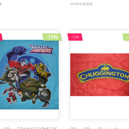
 €
10,00 €
8,50 €
-15%
-
-15%