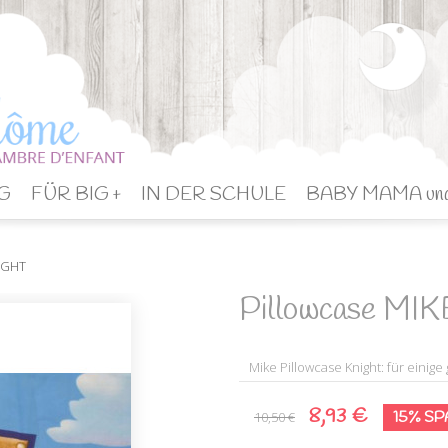
G
FÜR BIG +
IN DER SCHULE
BABY MAMA un
NIGHT
Pillowcase MI
Mike Pillowcase Knight: für einige
8,93 €
15% S
10,50 €