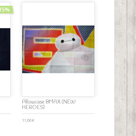
15%
Pillowcase BMAX (NEW
HEROES)
11,00 €