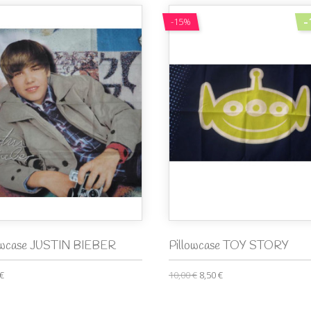
-
-15%
owcase JUSTIN BIEBER
Pillowcase TOY STORY
 €
10,00 €
8,50 €