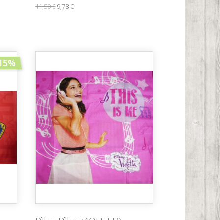
11,50 €
9,78 €
15%