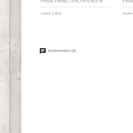
Pillow Pillow DINOSAURIER
Pil
7,00 €
5,95 €
10,00
Kommentare (0)