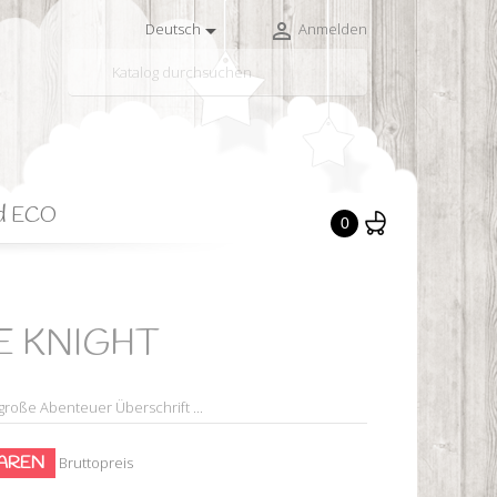


Deutsch
Anmelden

d ECO
0
KE KNIGHT
 große Abenteuer Überschrift ...
PAREN
Bruttopreis