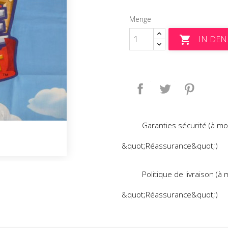
Menge
IN DE

Teilen
Tweet
Pinteres
Garanties sécurité (à mo
&quot;Réassurance&quot;)
Politique de livraison (à
&quot;Réassurance&quot;)