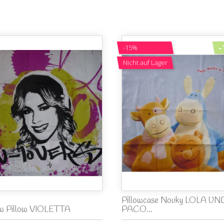
-
-15%
Nicht auf Lager
Pillowcase Nouky LOLA UN
ow Pillow VIOLETTA
PACO...