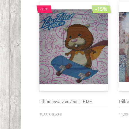
-15%
-15%
Pillowcase ZhuZhu TIERE
Pill
10,00 €
8,50 €
11,00