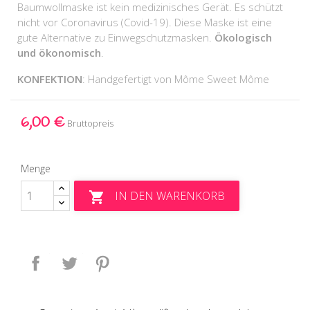
Baumwollmaske ist kein medizinisches Gerät. Es schützt
nicht vor Coronavirus (Covid-19). Diese Maske ist eine
gute Alternative zu Einwegschutzmasken.
Ökologisch
und ökonomisch
.
KONFEKTION
: Handgefertigt von Môme Sweet Môme
6,00 €
Bruttopreis
Menge
IN DEN WARENKORB

Teilen
Tweet
Pinterest