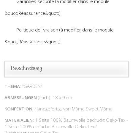
Garanties sécurité (à modifier dans le module
&quot;Réassurance&quot;)
Politique de livraison (à modifier dans le module
&quot;Réassurance&quot;)
Beschreibung
THEMA
: "GARDEN"
ABMESSUNGEN
(flach): 18 x 9 cm
KONFEKTION
: Handgefertigt von Môme Sweet Môme
MATERIALIEN:
1 Seite 100% Baumwolle bedruckt Oeko-Tex -
1 Seite 100% einfache Baumwolle Oeko-Tex /
Weichelastischer Oeko-Tex