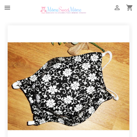


