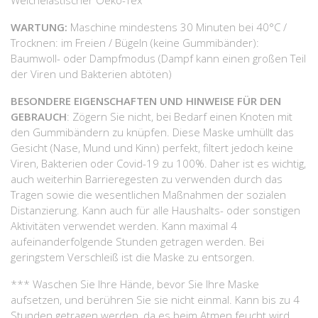
WARTUNG:
Maschine mindestens 30 Minuten bei 40°C /
Trocknen: im Freien / Bügeln (keine Gummibänder):
Baumwoll- oder Dampfmodus (Dampf kann einen großen Teil
der Viren und Bakterien abtöten)
BESONDERE EIGENSCHAFTEN UND HINWEISE FÜR DEN
GEBRAUCH
: Zögern Sie nicht, bei Bedarf einen Knoten mit
den Gummibändern zu knüpfen. Diese Maske umhüllt das
Gesicht (Nase, Mund und Kinn) perfekt, filtert jedoch keine
Viren, Bakterien oder Covid-19 zu 100%. Daher ist es wichtig,
auch weiterhin Barrieregesten zu verwenden durch das
Tragen sowie die wesentlichen Maßnahmen der sozialen
Distanzierung. Kann auch für alle Haushalts- oder sonstigen
Aktivitäten verwendet werden. Kann maximal 4
aufeinanderfolgende Stunden getragen werden. Bei
geringstem Verschleiß ist die Maske zu entsorgen.
*** Waschen Sie Ihre Hände, bevor Sie Ihre Maske
aufsetzen, und berühren Sie sie nicht einmal. Kann bis zu 4
Stunden getragen werden, da es beim Atmen feucht wird.