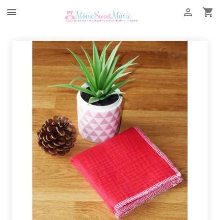


