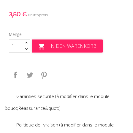
3,50 €
Bruttopreis
Menge
IN DEN WARENKORB

Teilen
Tweet
Pinterest
Garanties sécurité (à modifier dans le module
&quot;Réassurance&quot;)
Politique de livraison (à modifier dans le module