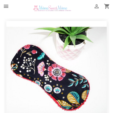


