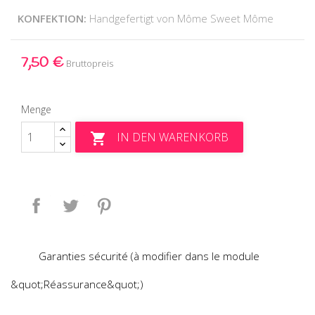
KONFEKTION:
Handgefertigt von Môme Sweet Môme
7,50 €
Bruttopreis
Menge
IN DEN WARENKORB

Teilen
Tweet
Pinterest
Garanties sécurité (à modifier dans le module
&quot;Réassurance&quot;)