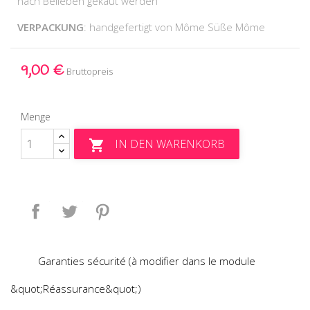
nach Belieben gekaut werden
VERPACKUNG
: handgefertigt von Môme Süße Môme
9,00 €
Bruttopreis
Menge
IN DEN WARENKORB

Teilen
Tweet
Pinterest
Garanties sécurité (à modifier dans le module
&quot;Réassurance&quot;)