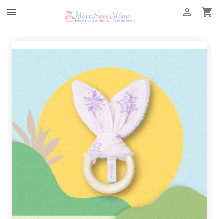


