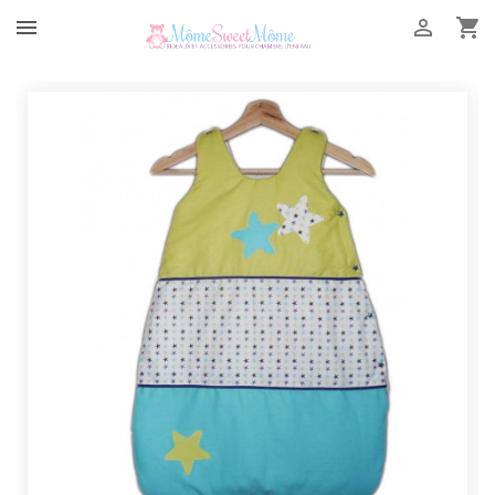


