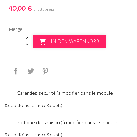
40,00 €
Bruttopreis
Menge
IN DEN WARENKORB

Teilen
Tweet
Pinterest
Garanties sécurité (à modifier dans le module
&quot;Réassurance&quot;)
Politique de livraison (à modifier dans le module
&quot;Réassurance&quot;)