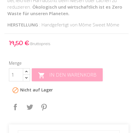
bei, leichten Harnaustritt beim Niesen oder Lachen zu
reduzieren.
Ökologisch und wirtschaftlich ist es Zero
Waste für unseren Planeten.
HERSTELLUNG
: Handgefertigt von Môme Sweet Môme
19,50 €
Bruttopreis
Menge
IN DEN WARENKORB


Nicht auf Lager
Teilen
Tweet
Pinterest