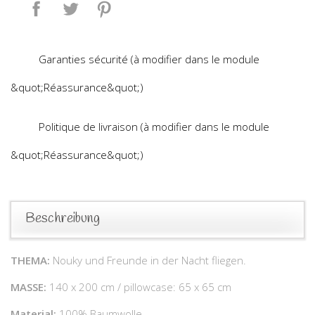
Teilen
Tweet
Pinterest
Garanties sécurité (à modifier dans le module
&quot;Réassurance&quot;)
Politique de livraison (à modifier dans le module
&quot;Réassurance&quot;)
Beschreibung
THEMA:
Nouky und Freunde in der Nacht fliegen.
MASSE:
140 x 200 cm / pillowcase: 65 x 65 cm
Material:
100% Baumwolle