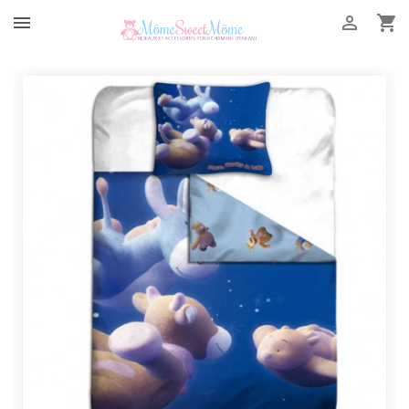


