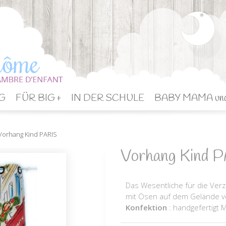
G
FÜR BIG +
IN DER SCHULE
BABY MAMA un
Vorhang Kind PARIS
Vorhang Kind 
Das Wesentliche für die Ver
mit Ösen auf dem Gelände v
Konfektion
: handgefertig