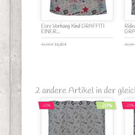
Ecru Vorhang Kind GRAFFITI
Ride
EINER...
GRA
43,00 €
34,40 €
42,00
2 andere Artikel in der glei
-20%
-20%
-20%