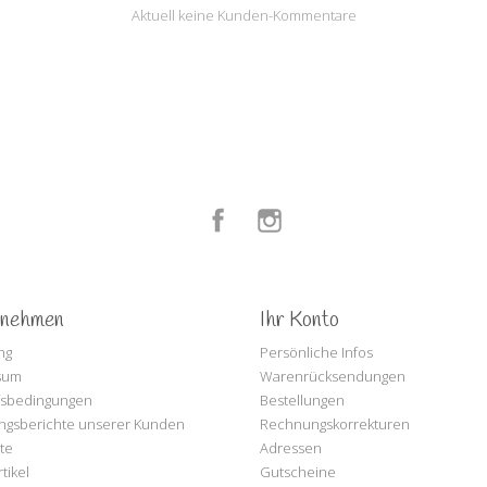
Aktuell keine Kunden-Kommentare
Facebook
Instagram
rnehmen
Ihr Konto
ng
Persönliche Infos
sum
Warenrücksendungen
fsbedingungen
Bestellungen
ngsberichte unserer Kunden
Rechnungskorrekturen
te
Adressen
tikel
Gutscheine