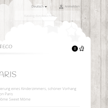


Deutsch
Anmelden

d ECO
0
PARIS
zierung eines Kinderzimmers, schöner Vorhang
on Paris
t Môme Sweet Môme