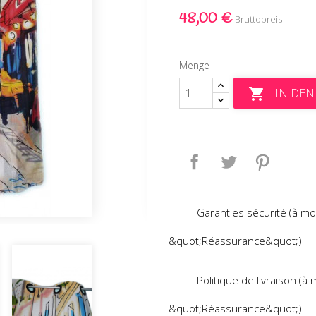
48,00 €
Bruttopreis
Menge
IN DE

Teilen
Tweet
Pinteres
Garanties sécurité (à mo
&quot;Réassurance&quot;)
Politique de livraison (à
&quot;Réassurance&quot;)