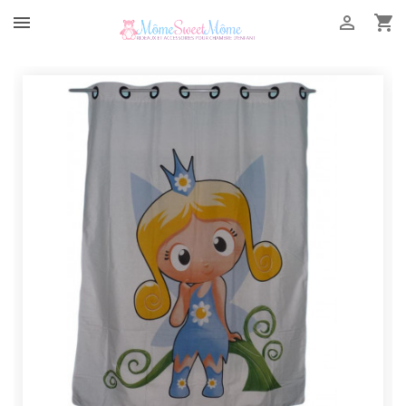


