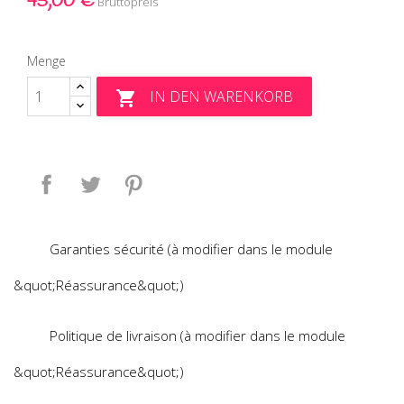
45,00 €
Bruttopreis
Menge
IN DEN WARENKORB

Teilen
Tweet
Pinterest
Garanties sécurité (à modifier dans le module
&quot;Réassurance&quot;)
Politique de livraison (à modifier dans le module
&quot;Réassurance&quot;)