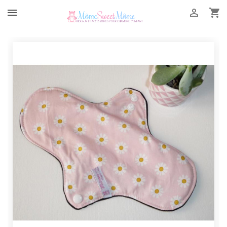


