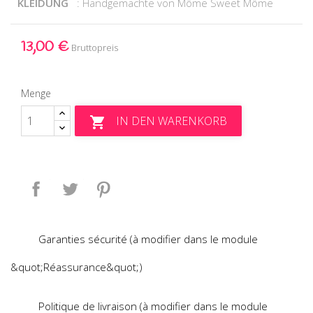
KLEIDUNG
: Handgemachte von Môme Sweet Môme
13,00 €
Bruttopreis
Menge
IN DEN WARENKORB

Teilen
Tweet
Pinterest
Garanties sécurité (à modifier dans le module
&quot;Réassurance&quot;)
Politique de livraison (à modifier dans le module