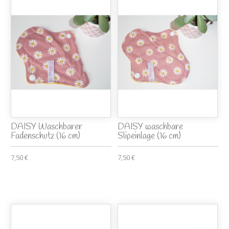
DAISY Waschbarer
DAISY waschbare
Fadenschutz (16 cm)
Slipeinlage (16 cm)
7,50 €
7,50 €