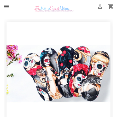


