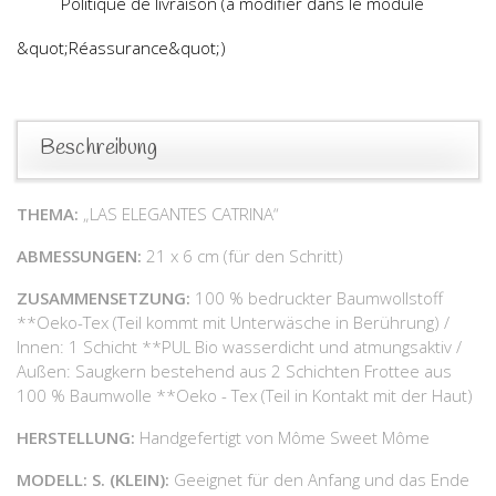
Politique de livraison (à modifier dans le module
&quot;Réassurance&quot;)
Beschreibung
THEMA:
„LAS ELEGANTES CATRINA“
ABMESSUNGEN:
21 x 6 cm (für den Schritt)
ZUSAMMENSETZUNG:
100 % bedruckter Baumwollstoff
**Oeko-Tex (Teil kommt mit Unterwäsche in Berührung) /
Innen: 1 Schicht **PUL Bio wasserdicht und atmungsaktiv /
Außen: Saugkern bestehend aus 2 Schichten Frottee aus
100 % Baumwolle **Oeko - Tex (Teil in Kontakt mit der Haut)
HERSTELLUNG:
Handgefertigt von Môme Sweet Môme
MODELL: S. (KLEIN):
Geeignet für den Anfang und das Ende