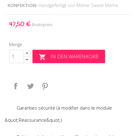
KONFEKTION:
Handgefertigt von Môme Sweet Môme
47,50 €
Bruttopreis
Menge
IN DEN WARENKORB

Teilen
Tweet
Pinterest
Garanties sécurité (à modifier dans le module
&quot;Réassurance&quot;)