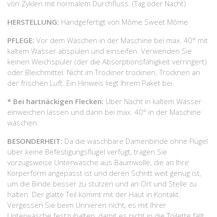
von Zyklen mit normalem Durchfluss. (Tag oder Nacht)
HERSTELLUNG:
Handgefertigt von Môme Sweet Môme
PFLEGE:
Vor dem Waschen in der Maschine bei max. 40° mit
kaltem Wasser abspülen und einseifen. Verwenden Sie
keinen Weichspüler (der die Absorptionsfähigkeit verringert)
oder Bleichmittel. Nicht im Trockner trocknen. Trocknen an
der frischen Luft. Ein Hinweis liegt Ihrem Paket bei.
* Bei hartnäckigen Flecken:
Über Nacht in kaltem Wasser
einweichen lassen und dann bei max. 40° in der Maschine
waschen.
BESONDERHEIT:
Da die waschbare Damenbinde ohne Flügel
über keine Befestigungsflügel verfügt, tragen Sie
vorzugsweise Unterwäsche aus Baumwolle, die an Ihre
Körperform angepasst ist und deren Schritt weit genug ist,
um die Binde besser zu stützen und an Ort und Stelle zu
halten. Der glatte Teil kommt mit der Haut in Kontakt.
Vergessen Sie beim Urinieren nicht, es mit Ihrer
Unterwäsche festzuhalten, damit es nicht in die Toilette fällt.