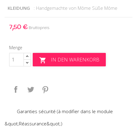
KLEIDUNG
: Handgemachte von Môme Süße Môme
7,50 €
Bruttopreis
Menge
IN DEN WARENKORB

Teilen
Tweet
Pinterest
Garanties sécurité (à modifier dans le module
&quot;Réassurance&quot;)