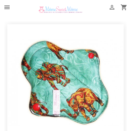


