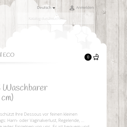


Deutsch
Anmelden

d ECO
0
Waschbarer
 cm)
chützt Ihre Dessous vor feinen kleinen
s: Harn- oder Vaginalverlust, Regelende, ...
e jedes Einzelnen von uns. Es ist bequem und