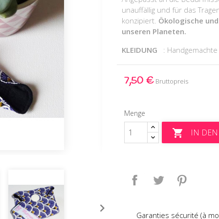
unauffällig und für das Trag
konzipiert.
Ökologische und 
unseren Planeten.
KLEIDUNG
: Handgemachte
7,50 €
Bruttopreis
Menge
IN DE

Teilen
Tweet
Pinteres
Garanties sécurité (à mo