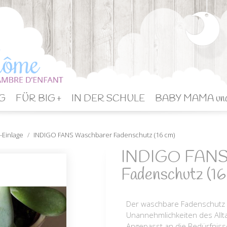
G
FÜR BIG +
IN DER SCHULE
BABY MAMA un
Einlage
INDIGO FANS Waschbarer Fadenschutz (16 cm)
INDIGO FANS 
Fadenschutz (16
Der waschbare Fadenschutz s
Unannehmlichkeiten des Alltag
Angepasst an die Bedürfniss