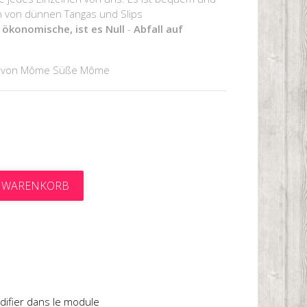
en von dünnen Tangas und Slips
ökonomische, ist es Null
-
Abfall auf
 von Môme Süße Môme
N WARENKORB
t
difier dans le module