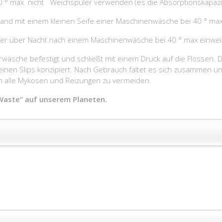
° max. nicht Weichspüler verwenden (es die Absorptionskapazitä
and mit einem kleinen Seife einer Maschinenwäsche bei 40 ° max
ser über Nacht nach einem Maschinenwäsche bei 40 ° max einweic
sche befestigt und schließt mit einem Druck auf die Flossen. Der 
feinen Slips konzipiert. Nach Gebrauch faltet es sich zusammen 
um alle Mykosen und Reizungen zu vermeiden.
Waste“ auf unserem Planeten.