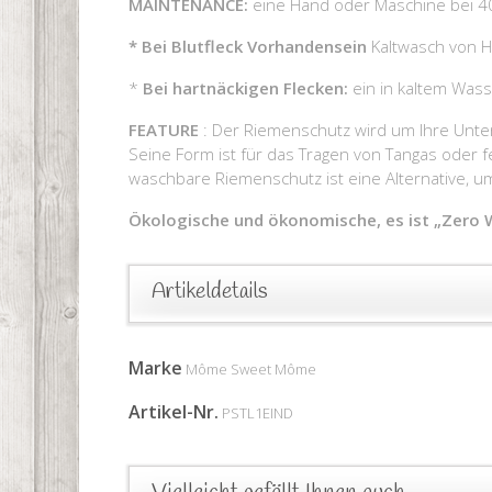
MAINTENANCE:
eine Hand oder Maschine bei 40 
*
Bei Blutfleck Vorhandensein
Kaltwasch von H
*
Bei hartnäckigen Flecken:
ein in kaltem Was
FEATURE
: Der Riemenschutz wird um Ihre Unterwä
Seine Form ist für das Tragen von Tangas oder 
waschbare Riemenschutz ist eine Alternative, 
Ökologische und ökonomische, es ist „Zero 
Artikeldetails
Marke
Môme Sweet Môme
Artikel-Nr.
PSTL1EIND