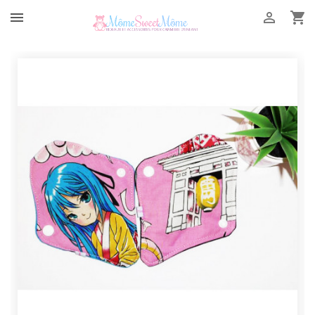


