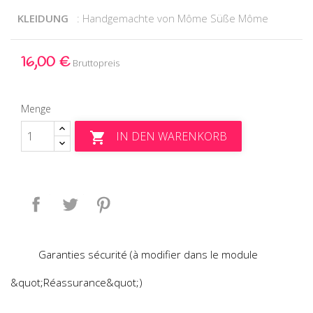
KLEIDUNG
: Handgemachte von Môme Süße Môme
16,00 €
Bruttopreis
Menge
IN DEN WARENKORB

Teilen
Tweet
Pinterest
Garanties sécurité (à modifier dans le module
&quot;Réassurance&quot;)