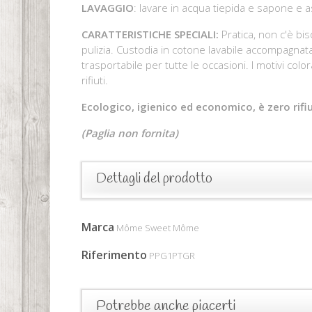
LAVAGGIO
: lavare in acqua tiepida e sapone e as
CARATTERISTICHE SPECIALI:
Pratica, non c'è bis
pulizia. Custodia in cotone lavabile accompagnat
trasportabile per tutte le occasioni. I motivi co
rifiuti.
Ecologico, igienico ed economico, è zero rifiu
(Paglia non fornita)
Dettagli del prodotto
Marca
Môme Sweet Môme
Riferimento
PPG1PTGR
Potrebbe anche piacerti