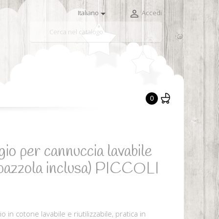


Italiano
Accedi

0
gio per cannuccia lavabile
 (spazzola inclusa) PICCOLI
in cotone lavabile e riutilizzabile, pratica in