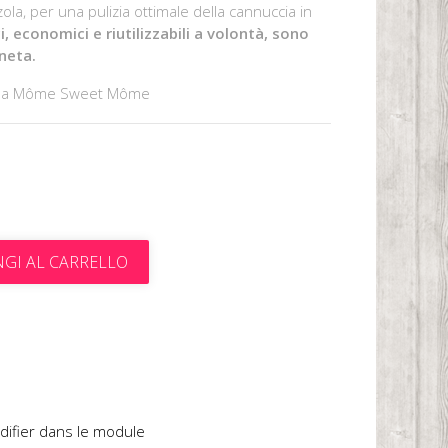
ola, per una pulizia ottimale della cannuccia in
i, economici e riutilizzabili a volontà, sono
aneta.
o da Môme Sweet Môme
GI AL CARRELLO
t
difier dans le module