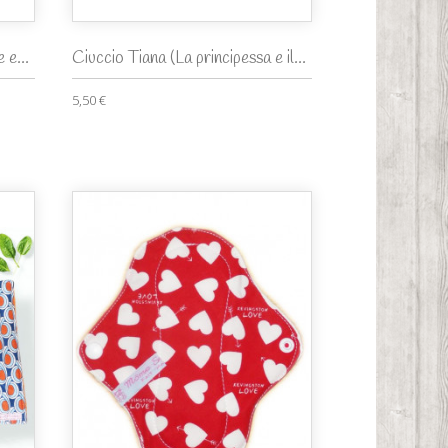
 e...
Ciuccio Tiana (La principessa e il...
5,50 €