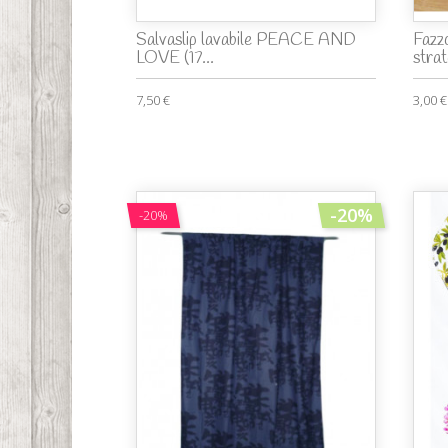
Salvaslip lavabile PEACE AND
Fazz
LOVE (17...
strat
7,50 €
3,00 €
-20%
-20%