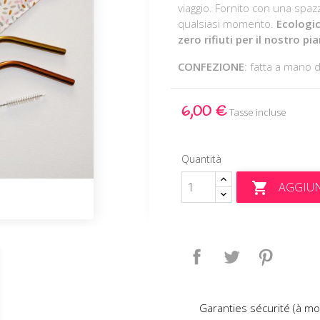
viaggio. Fornito con una spazz
qualsiasi momento.
Ecologic
zero rifiuti per il nostro pi
CONFEZIONE
: fatta a man
6,00 €
Tasse incluse
Quantità
AGGIUN

Condividi
Twitta
Pinteres
Garanties sécurité (à mo