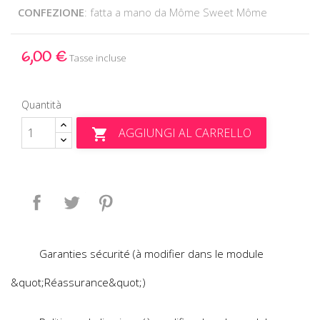
CONFEZIONE
: fatta a mano da Môme Sweet Môme
6,00 €
Tasse incluse
Quantità
AGGIUNGI AL CARRELLO

Condividi
Twitta
Pinterest
Garanties sécurité (à modifier dans le module
&quot;Réassurance&quot;)