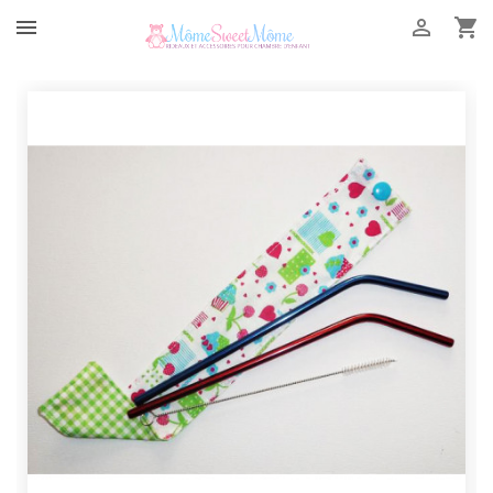


