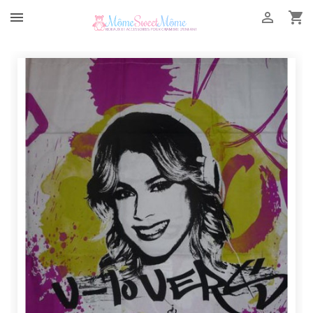


