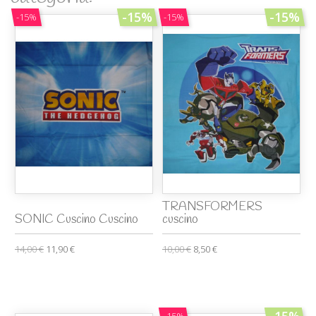
-15%
-15%
-15%
-15%
TRANSFORMERS
SONIC Cuscino Cuscino
cuscino
14,00 €
11,90 €
10,00 €
8,50 €