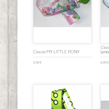
Ciuc
Ciuccio MY LITTLE PONY
(prin
5,50 €
6,00 €