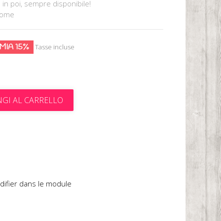
 in poi, sempre disponibile!
Mome
MIA 15%
Tasse incluse
GI AL CARRELLO
t
difier dans le module