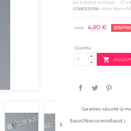
più trascina ovunque ... D'ora
CONFEZIONI:
dolce Mome 
6,80 €
RISPAR
8,00 €
Quantità
AGGIUN

Condividi
Twitta
Pinteres
Garanties sécurité (à mo
&quot;Réassurance&quot;)