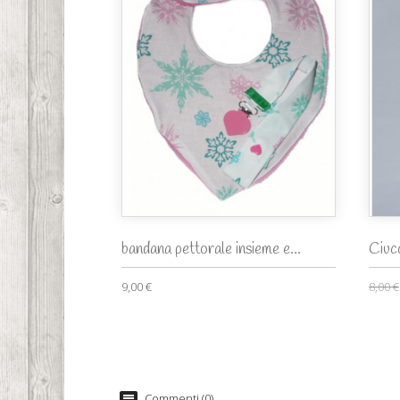
bandana pettorale insieme e...
Ciuc
9,00 €
8,00 €
Commenti (0)