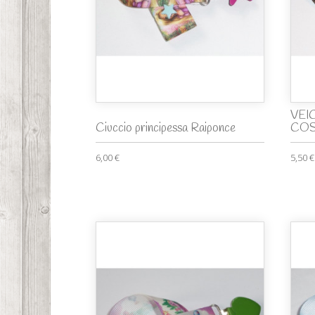
VEIC
Ciuccio principessa Raiponce
COS
6,00 €
5,50 €