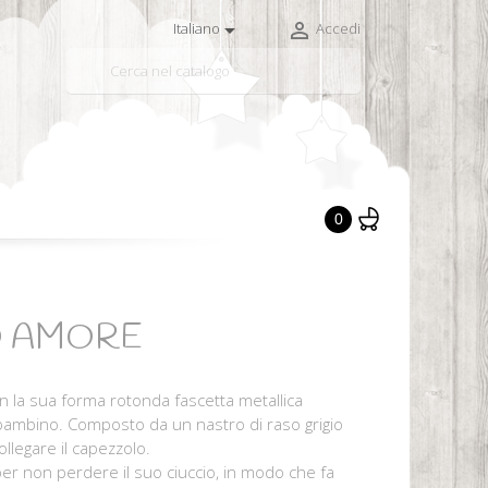


Italiano
Accedi

0
TO AMORE
on la sua forma rotonda fascetta metallica
el bambino. Composto da un nastro di raso grigio
llegare il capezzolo.
 per non perdere il suo ciuccio, in modo che fa