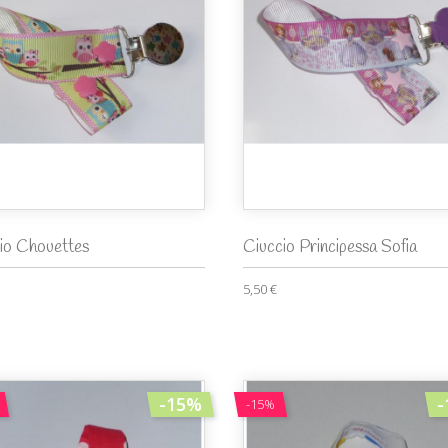
cio Chouettes
Ciuccio Principessa Sofia
5,50 €
-15%
-
-15%