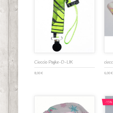
Ciuccio Psyke-D-LIK
ciuc
8,00 €
6,00 €
-15%