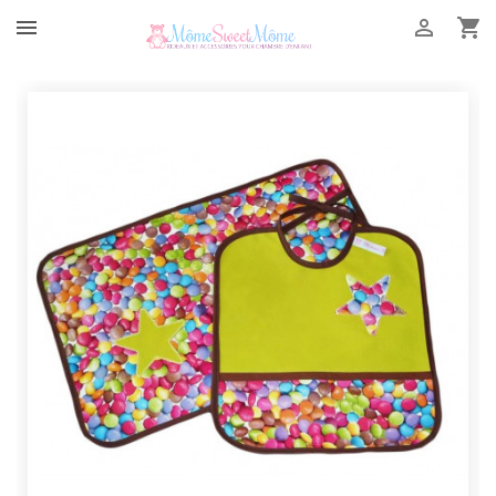


