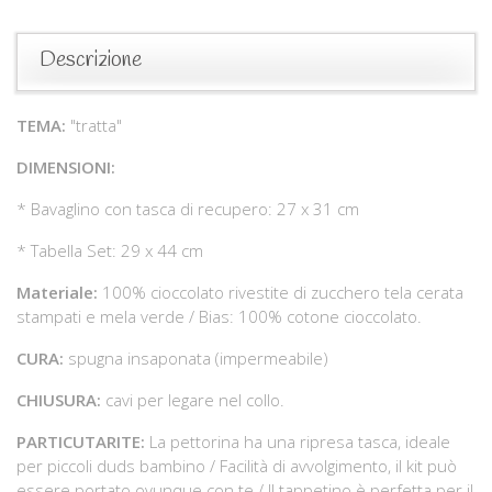
Descrizione
TEMA:
"tratta"
DIMENSIONI:
* Bavaglino con tasca di recupero: 27 x 31 cm
* Tabella Set: 29 x 44 cm
Materiale:
100% cioccolato rivestite di zucchero tela cerata
stampati e mela verde / Bias: 100% cotone cioccolato.
CURA:
spugna insaponata (impermeabile)
CHIUSURA:
cavi per legare nel collo.
PARTICUTARITE:
La pettorina ha una ripresa tasca, ideale
per piccoli duds bambino / Facilità di avvolgimento, il kit può
essere portato ovunque con te / Il tappetino è perfetta per il