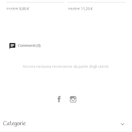
11,00 €
8,80 €
14,00 €
11,20 €
Commenti (0)
Ancora nessuna recensione da parte degli utenti.
Facebook
Instagram
Categorie
