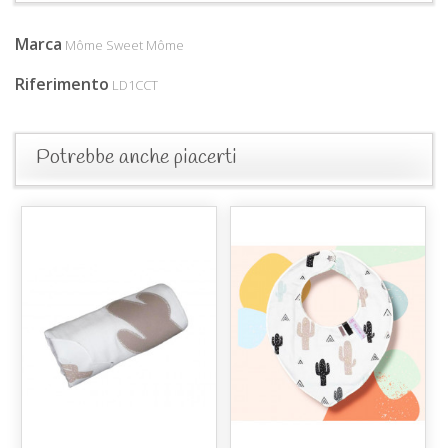
Marca
Môme Sweet Môme
Riferimento
LD1CCT
Potrebbe anche piacerti