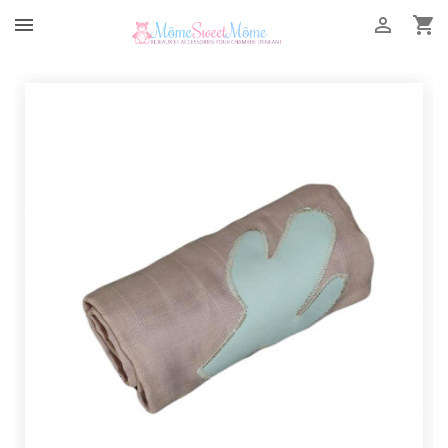


