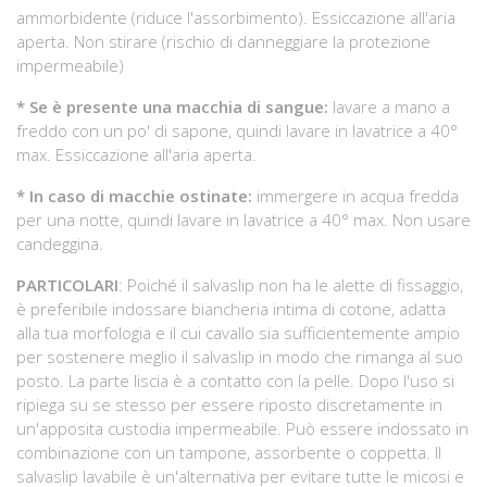
ammorbidente (riduce l'assorbimento). Essiccazione all'aria
aperta. Non stirare (rischio di danneggiare la protezione
impermeabile)
* Se è presente una macchia di sangue:
lavare a mano a
freddo con un po' di sapone, quindi lavare in lavatrice a 40°
max. Essiccazione all'aria aperta.
* In caso di macchie ostinate:
immergere in acqua fredda
per una notte, quindi lavare in lavatrice a 40° max. Non usare
candeggina.
PARTICOLARI
: Poiché il salvaslip non ha le alette di fissaggio,
è preferibile indossare biancheria intima di cotone, adatta
alla tua morfologia e il cui cavallo sia sufficientemente ampio
per sostenere meglio il salvaslip in modo che rimanga al suo
posto. La parte liscia è a contatto con la pelle. Dopo l'uso si
ripiega su se stesso per essere riposto discretamente in
un'apposita custodia impermeabile. Può essere indossato in
combinazione con un tampone, assorbente o coppetta. Il
salvaslip lavabile è un'alternativa per evitare tutte le micosi e