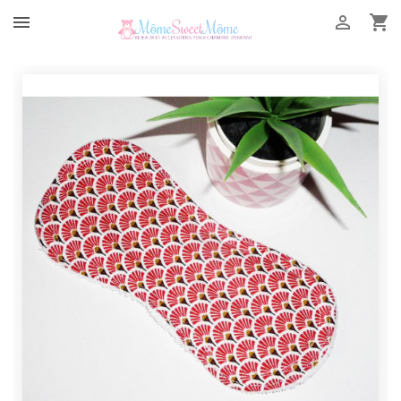


