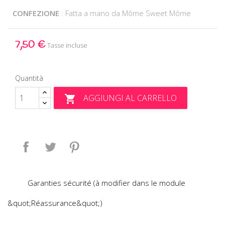
CONFEZIONE
: Fatta a mano da Môme Sweet Môme
7,50 €
Tasse incluse
Quantità
AGGIUNGI AL CARRELLO

Condividi
Twitta
Pinterest
Garanties sécurité (à modifier dans le module
&quot;Réassurance&quot;)