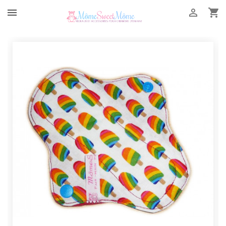


