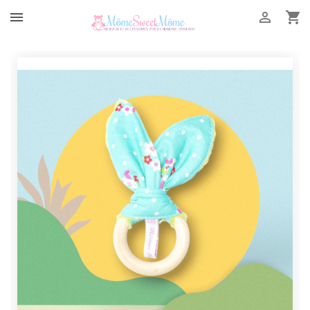


