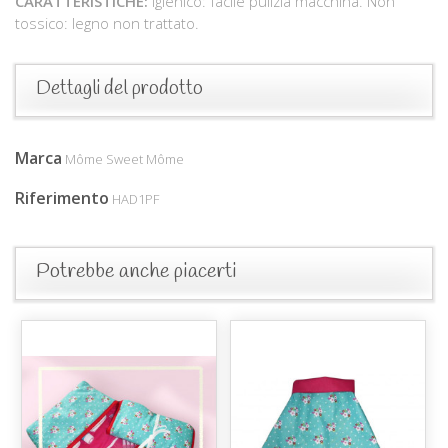
CARATTERISTICHE:
Igienico: facile pulizia macchina. Non
tossico: legno non trattato.
Dettagli del prodotto
Marca
Môme Sweet Môme
Riferimento
HAD1PF
Potrebbe anche piacerti