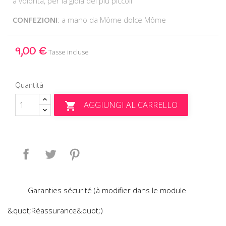
a volontà, per la gioia dei più piccoli
CONFEZIONI
: a mano da Môme dolce Môme
9,00 €
Tasse incluse
Quantità
AGGIUNGI AL CARRELLO

Condividi
Twitta
Pinterest
Garanties sécurité (à modifier dans le module
&quot;Réassurance&quot;)