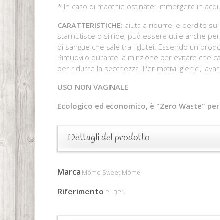
* In caso di macchie ostinate
: immergere in acqu
CARATTERISTICHE
: aiuta a ridurre le perdite s
starnutisce o si ride, può essere utile anche p
di sangue che sale tra i glutei. Essendo un prod
Rimuovilo durante la minzione per evitare che cad
per ridurre la secchezza. Per motivi igienici, lava
USO NON VAGINALE
Ecologico ed economico, è "Zero Waste" per 
Dettagli del prodotto
Marca
Môme Sweet Môme
Riferimento
PIL3PN