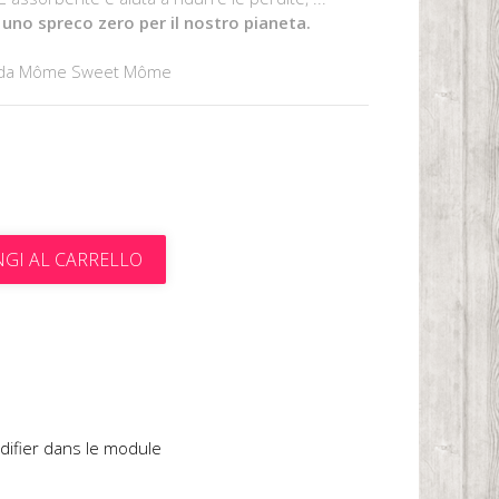
uno spreco zero per il nostro pianeta.
o da Môme Sweet Môme
GI AL CARRELLO
t
difier dans le module