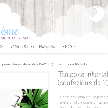
G +
A SCUOLA
Baby Mama e ECO
mpone interlabiale lavabile PAVONE (confezione da 10) Taglia : L
Tampone interl
(confezione da 10
Il pad interlabiale è un picco
metà o rotola come un tampon
(non all'interno della vagina).