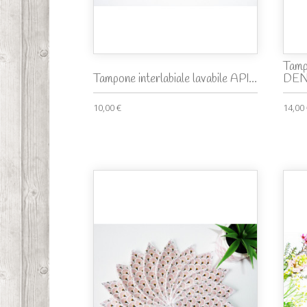
Tampo
Tampone interlabiale lavabile API...
DEN
10,00 €
14,00