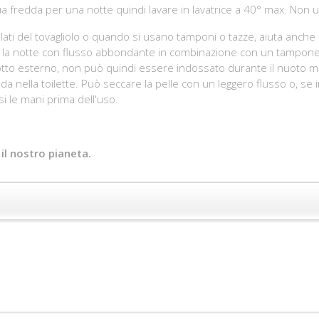
a fredda per una notte quindi lavare in lavatrice a 40° max. Non 
ui lati del tovagliolo o quando si usano tamponi o tazze, aiuta anche
er la notte con flusso abbondante in combinazione con un tampone 
otto esterno, non può quindi essere indossato durante il nuoto ma
a nella toilette. Può seccare la pelle con un leggero flusso o, se
rsi le mani prima dell'uso.
il nostro pianeta.