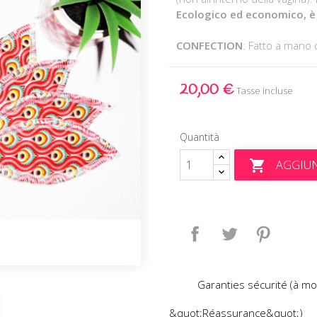
Ecologico ed economico, è 
CONFECTION
: Fatto a man
20,00 €
Tasse incluse
Quantità
AGGIUN

Condividi
Twitta
Pinteres
Garanties sécurité (à mo
&quot;Réassurance&quot;)