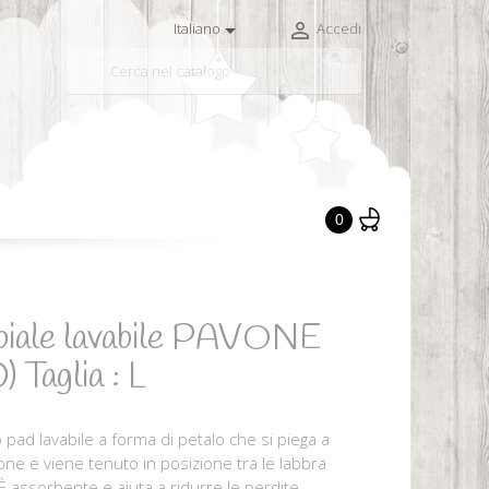


Italiano
Accedi

0
abiale lavabile PAVONE
) Taglia : L
lo pad lavabile a forma di petalo che si piega a
e e viene tenuto in posizione tra le labbra
 È assorbente e aiuta a ridurre le perdite, ...