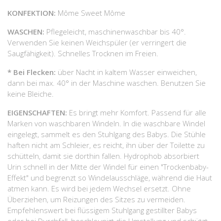
KONFEKTION:
Môme Sweet Môme
WASCHEN:
Pflegeleicht, maschinenwaschbar bis 40°.
Verwenden Sie keinen Weichspüler (er verringert die
Saugfähigkeit). Schnelles Trocknen im Freien.
* Bei Flecken:
über Nacht in kaltem Wasser einweichen,
dann bei max. 40° in der Maschine waschen. Benutzen Sie
keine Bleiche.
EIGENSCHAFTEN:
Es bringt mehr Komfort. Passend für alle
Marken von waschbaren Windeln. In die waschbare Windel
eingelegt, sammelt es den Stuhlgang des Babys. Die Stühle
haften nicht am Schleier, es reicht, ihn über der Toilette zu
schütteln, damit sie dorthin fallen. Hydrophob absorbiert
Urin schnell in der Mitte der Windel für einen "Trockenbaby-
Effekt" und begrenzt so Windelausschläge, während die Haut
atmen kann. Es wird bei jedem Wechsel ersetzt. Ohne
Überziehen, um Reizungen des Sitzes zu vermeiden.
Empfehlenswert bei flüssigem Stuhlgang gestillter Babys
oder bei Durchfall, beschleunigt die Umstellung und schützt