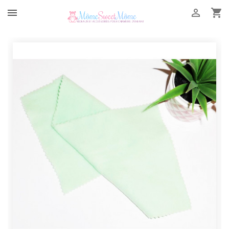


