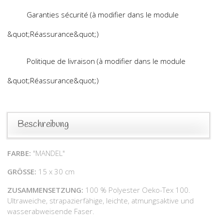
Garanties sécurité (à modifier dans le module
&quot;Réassurance&quot;)
Politique de livraison (à modifier dans le module
&quot;Réassurance&quot;)
Beschreibung
FARBE:
"MANDEL"
GRÖSSE:
15 x 30 cm
ZUSAMMENSETZUNG:
100 % Polyester Oeko-Tex 100.
Ultraweiche, strapazierfähige, leichte, atmungsaktive und
wasserabweisende Faser.