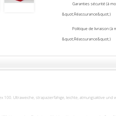
Garanties sécurité (à mo
&quot;Réassurance&quot;)
Politique de livraison (à
&quot;Réassurance&quot;)
x 100. Ultraweiche, strapazierfähige, leichte, atmungsaktive un