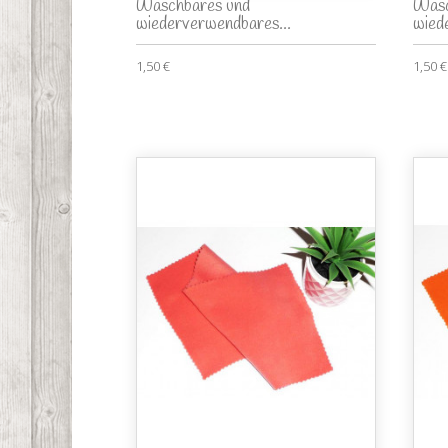
Waschbares und
Wasc
wiederverwendbares...
wied
1,50 €
1,50 €