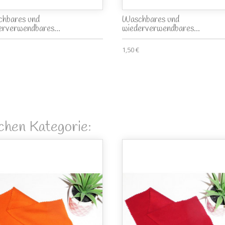
hbares und
Waschbares und
erverwendbares...
wiederverwendbares...
1,50 €
ichen Kategorie: