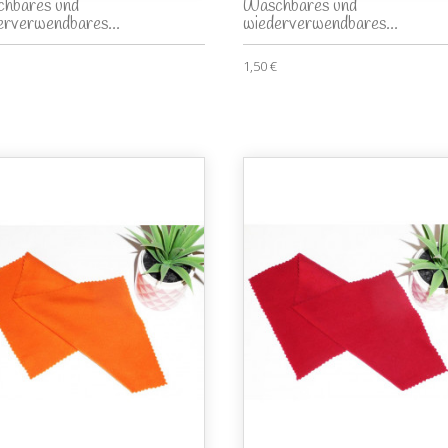
hbares und
Waschbares und
erverwendbares...
wiederverwendbares...
1,50 €