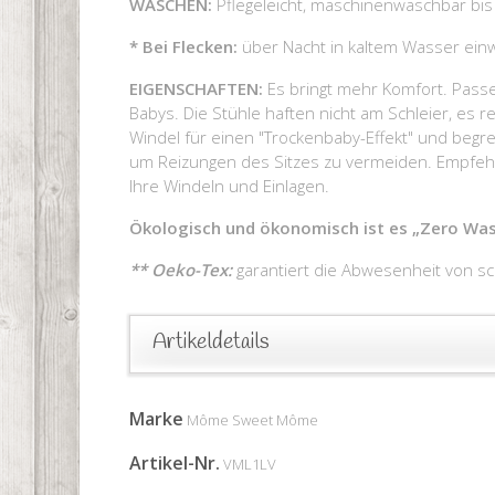
WASCHEN:
Pflegeleicht, maschinenwaschbar bis 
* Bei Flecken:
über Nacht in kaltem Wasser einw
EIGENSCHAFTEN:
Es bringt mehr Komfort. Pass
Babys. Die Stühle haften nicht am Schleier, es re
Windel für einen "Trockenbaby-Effekt" und begr
um Reizungen des Sitzes zu vermeiden. Empfehlen
Ihre Windeln und Einlagen.
Ökologisch und ökonomisch ist es „Zero Was
** Oeko-Tex:
garantiert die Abwesenheit von sc
Artikeldetails
Marke
Môme Sweet Môme
Artikel-Nr.
VML1LV