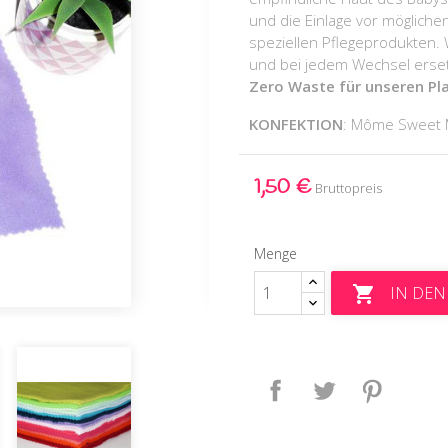
und die Einlage vor möglich
speziellen Pflegeprodukten.
und bei jedem Wechsel erse
Zero Waste für unseren Pl
KONFEKTION
: Môme Sweet
1,50 €
Bruttopreis
Menge
IN DE

Teilen
Tweet
Pinteres