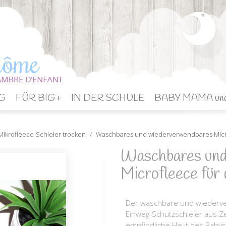
G
FÜR BIG +
IN DER SCHULE
BABY MAMA un
ikrofleece-Schleier trocken
Waschbares und wiederverwendbares Micr
Waschbares und
Microfleece für
Der waschbare und wiederve
Einweg-Schutzschleier aus Zel
empfindliche Haut des Babys 