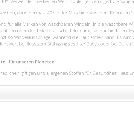
40°. Verwenden Sie keinen Weichspüler (er verringert die Saugfäh
eichen, dann bei max. 40° in der Maschine waschen. Benutzen Si
end für alle Marken von waschbaren Windeln. In die waschbare Wi
icht, ihn über der Toilette zu schütteln, damit sie dorthin fallen. 
enzt so Windelausschläge, während die Haut atmen kann. Es wird
swert bei flüssigem Stuhlgang gestillter Babys oder bei Durchfa
te“ für unseren Planeten.
hädlichen, giftigen und allergenen Stoffen für Gesundheit, Haut 