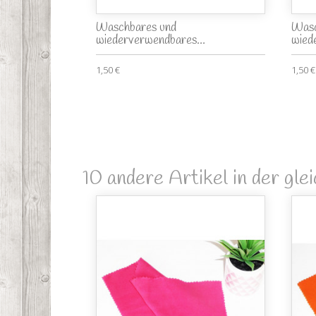
Waschbares und
Wasc
wiederverwendbares...
wied
1,50 €
1,50 €
10 andere Artikel in der gle