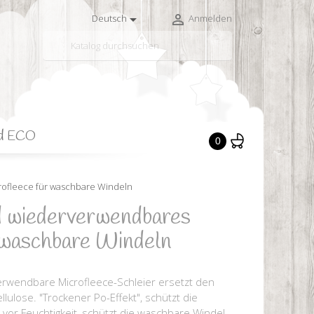


Deutsch
Anmelden

d ECO
0
ofleece für waschbare Windeln
 wiederverwendbares
 waschbare Windeln
rwendbare Microfleece-Schleier ersetzt den
lulose. "Trockener Po-Effekt", schützt die
vor Feuchtigkeit, schützt die waschbare Windel