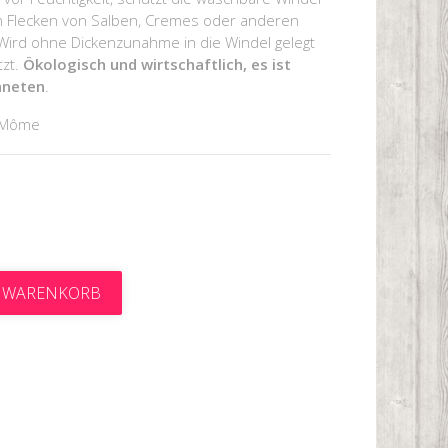
en Flecken von Salben, Cremes oder anderen
 Wird ohne Dickenzunahme in die Windel gelegt
tzt.
Ökologisch und wirtschaftlich, es ist
aneten
.
 Môme
N WARENKORB
t