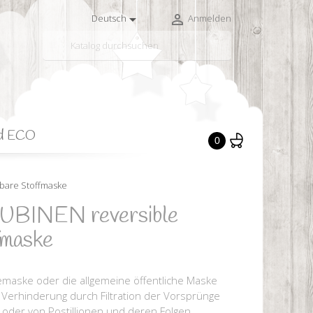


Deutsch
Anmelden

d ECO
0
bare Stoffmaske
INEN reversible
fmaske
emaske oder die allgemeine öffentliche Maske
 Verhinderung durch Filtration der Vorsprünge
 oder von Postillionen und deren Folgen