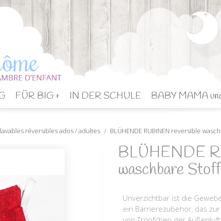
G
FÜR BIG +
IN DER SCHULE
BABY MAMA un
lavables réversibles ados / adultes
BLÜHENDE RUBINEN reversible wasch
BLÜHENDE RUB
waschbare Stof
Unverzichtbar ist die Geweb
ein Barrierezubehör, das zur
von Tröpfchen der Außenluft