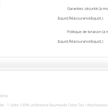
Garanties sécurité (à mo
&quot;Réassurance&quot;)
Politique de livraison (à
&quot;Réassurance&quot;)
 Môme
le - 1 Seite 100% unifarbene Baumwolle Oeko-Tex / Weichelasti