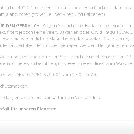
en bei 40° C / Trocknen: Trockner oder Haartrockner, damit es sch
, a abzutöten großer Teil der Viren und Bakterien)
FÜR DEN GEBRAUCH
: Zögern Sie nicht, bei Bedarf einen Knoten
t, filtert jedoch keine Viren, Bakterien oder Covid-19 zu 100%. Da
sowie die wesentlichen Maßnahmen der sozialen Distanzierung. K
ufeinanderfolgende Stunden getragen werden. Bei geringstem Ver
ke aufsetzen, und berühren Sie sie nicht einmal. Kann bis zu 4
dern, ohne es zu berühren, und legen Sie es direkt zum Waschen
ngen von AFNOR SPEC S76-001 vom 27.04.2020.
gschutzmasken.
dungen akzeptiert. Danke für dein Verständnis.
fall für unseren Planeten.