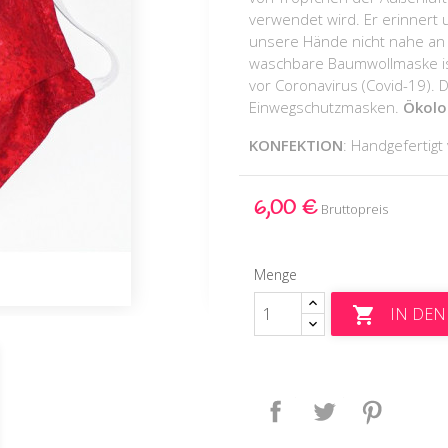
verwendet wird. Er erinnert 
unsere Hände nicht nahe an
waschbare Baumwollmaske ist
vor Coronavirus (Covid-19). D
Einwegschutzmasken.
Ökolo
KONFEKTION
: Handgeferti
6,00 €
Bruttopreis
Menge
IN DE

Teilen
Tweet
Pinteres