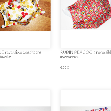
E reversible waschbare
RUBIN PEACOCK reversibl
fmaske
waschbare...
6,00 €