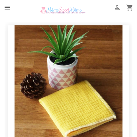


