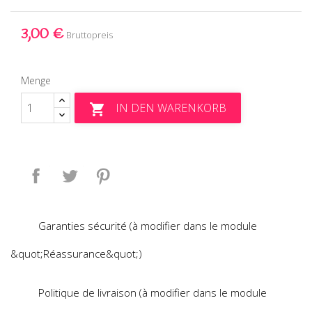
3,00 €
Bruttopreis
Menge
IN DEN WARENKORB

Teilen
Tweet
Pinterest
Garanties sécurité (à modifier dans le module
&quot;Réassurance&quot;)
Politique de livraison (à modifier dans le module