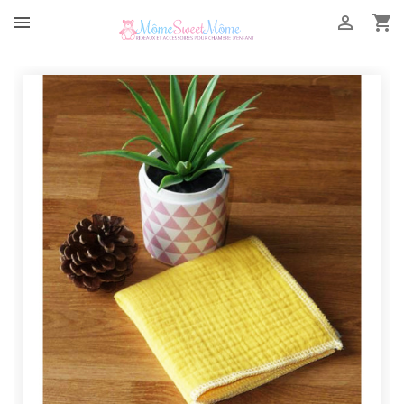


