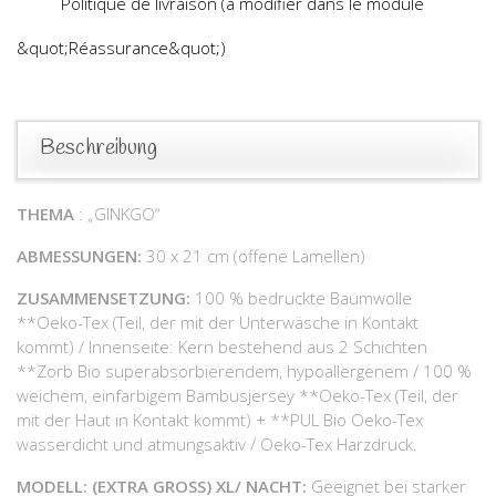
Politique de livraison (à modifier dans le module
&quot;Réassurance&quot;)
Beschreibung
THEMA
: „GINKGO“
ABMESSUNGEN:
30 x 21 cm (offene Lamellen)
ZUSAMMENSETZUNG:
100 % bedruckte Baumwolle
**Oeko-Tex (Teil, der mit der Unterwäsche in Kontakt
kommt) / Innenseite: Kern bestehend aus 2 Schichten
**Zorb Bio superabsorbierendem, hypoallergenem / 100 %
weichem, einfarbigem Bambusjersey **Oeko-Tex (Teil, der
mit der Haut in Kontakt kommt) + **PUL Bio Oeko-Tex
wasserdicht und atmungsaktiv / Oeko-Tex Harzdruck.
MODELL: (EXTRA GROSS) XL/ NACHT:
Geeignet bei starker