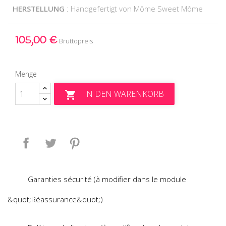
HERSTELLUNG
: Handgefertigt von Môme Sweet Môme
105,00 €
Bruttopreis
Menge
IN DEN WARENKORB

Teilen
Tweet
Pinterest
Garanties sécurité (à modifier dans le module
&quot;Réassurance&quot;)