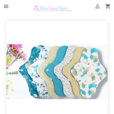


