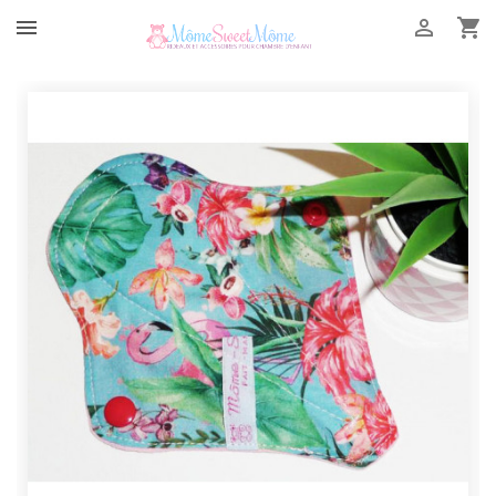


