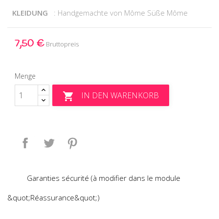
KLEIDUNG
: Handgemachte von Môme Süße Môme
7,50 €
Bruttopreis
Menge
IN DEN WARENKORB

Teilen
Tweet
Pinterest
Garanties sécurité (à modifier dans le module
&quot;Réassurance&quot;)