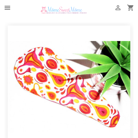


