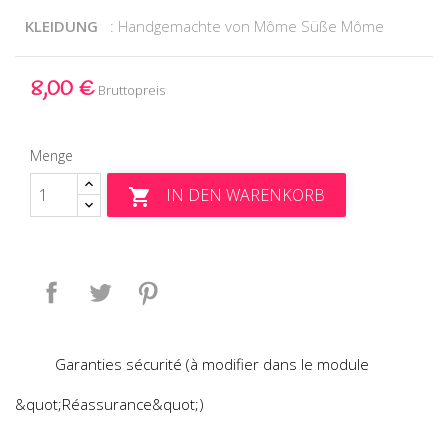
KLEIDUNG
: Handgemachte von Môme Süße Môme
8,00 €
Bruttopreis
Menge
IN DEN WARENKORB

Teilen
Tweet
Pinterest
Garanties sécurité (à modifier dans le module
&quot;Réassurance&quot;)