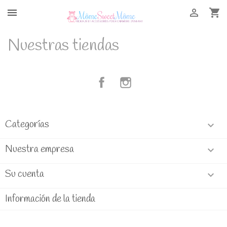



Nuestras tiendas
Facebook
Instagram
Categorías

Nuestra empresa

Su cuenta

Información de la tienda