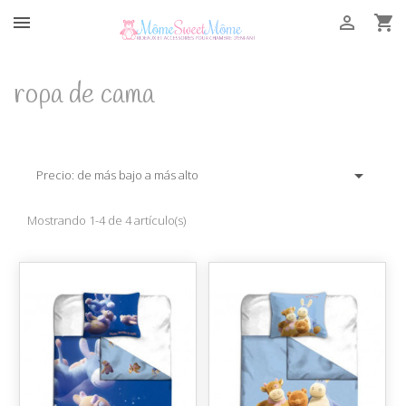



ropa de cama

Precio: de más bajo a más alto
Mostrando 1-4 de 4 artículo(s)