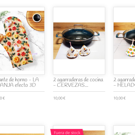
nte de horno - LA
2 agarraderas de cocina
2 agarrad
ANJA efecto 3D
- CERVEZAS...
- HELA
0 €
10,00 €
10,00 €
Fuera de stock