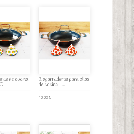
eras de cocina
2 agarraderas para ollas
DO
de cocina -...
10,00 €