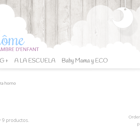
G +
A LA ESCUELA
Baby Mama y ECO
ra horno
Orde
 9 productos.
p