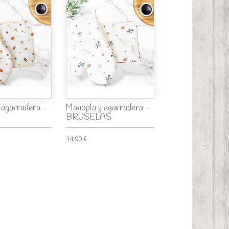
 agarradera -
Manopla y agarradera -
A
BRUSELAS
14,90 €