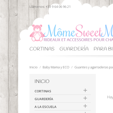
Llámenos:
+33 9 64 06 96 21
CORTINAS
GUARDERÍA
PARA BI
Inicio
Baby Mama y ECO
Guantes y agarraderas pa
INICIO

CORTINAS
Hay

GUARDERÍA

A LA ESCUELA