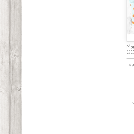
Man
GO
14,9
M