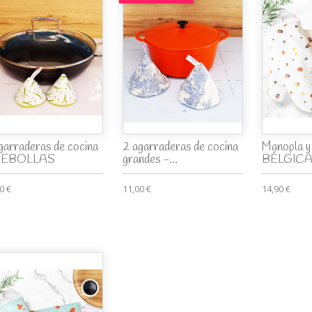
garraderas de cocina
2 agarraderas de cocina
Manopla y
CEBOLLAS
grandes -...
BÉLGIC
0 €
11,00 €
14,90 €