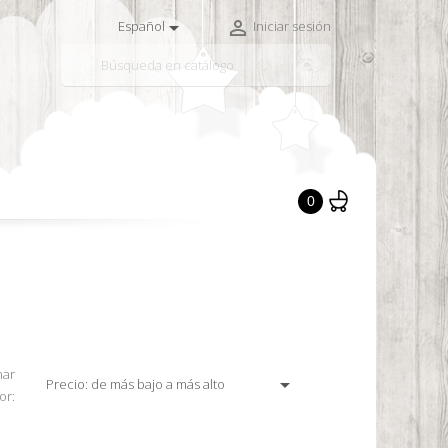


Español
Iniciar sesión

0
nar

Precio: de más bajo a más alto
or: