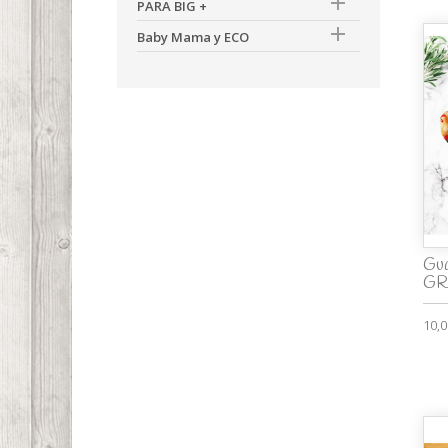

PARA BIG +

Baby Mama y ECO
Gua
GR
10,0