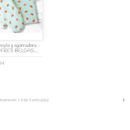
opla y agarradera -
FRES BELGAS...
0 €
ostrando 1-9 de 9 artículo(s)
1