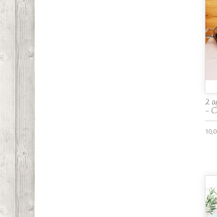
2 a
- 
10,0