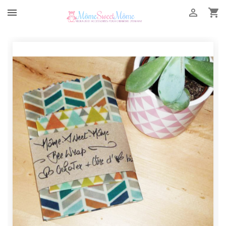


