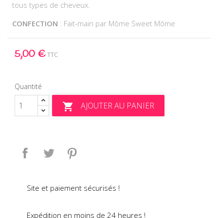
tous types de cheveux.
CONFECTION
: Fait-main par Môme Sweet Môme
5,00 €
TTC
Quantité
AJOUTER AU PANIER

Partager
Tweet
Pinterest
Site et paiement sécurisés !
Expédition en moins de 24 heures !