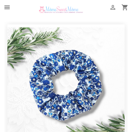


