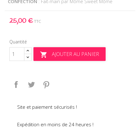
CONFECTION
: Fait-main par Môme Sweet Môme
25,00 €
TTC
Quantité
AJOUTER AU PANIER

Partager
Tweet
Pinterest
Site et paiement sécurisés !
Expédition en moins de 24 heures !