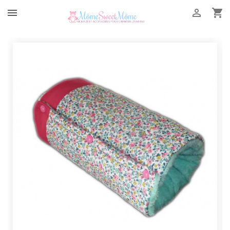


