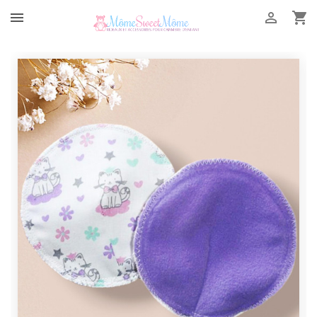


