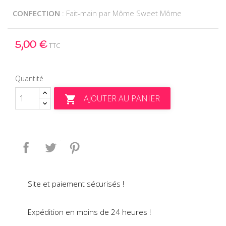
CONFECTION
: Fait-main par Môme Sweet Môme
5,00 €
TTC
Quantité
AJOUTER AU PANIER

Partager
Tweet
Pinterest
Site et paiement sécurisés !
Expédition en moins de 24 heures !