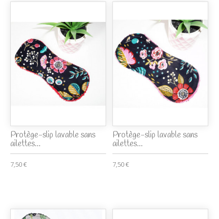
Protège-slip lavable sans
Protège-slip lavable sans
ailettes...
ailettes...
7,50 €
7,50 €