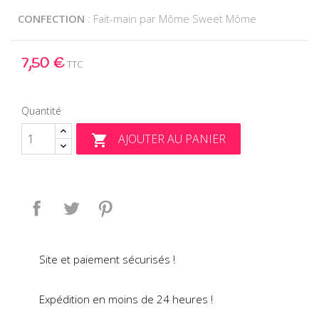
CONFECTION
: Fait-main par Môme Sweet Môme
7,50 €
TTC
Quantité
AJOUTER AU PANIER

Partager
Tweet
Pinterest
Site et paiement sécurisés !
Expédition en moins de 24 heures !