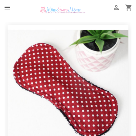


