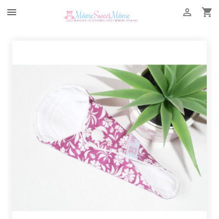


