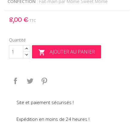
CONFECTION
: Fait-main par Môme Sweet Môme
8,00 €
TTC
Quantité
AJOUTER AU PANIER

Partager
Tweet
Pinterest
Site et paiement sécurisés !
Expédition en moins de 24 heures !