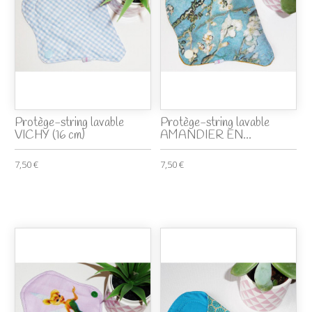
Protège-string lavable
Protège-string lavable
VICHY (16 cm)
AMANDIER EN...
7,50 €
7,50 €