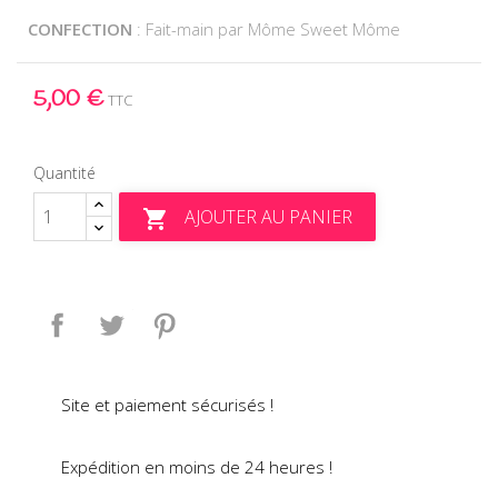
CONFECTION
: Fait-main par Môme Sweet Môme
5,00 €
TTC
Quantité
AJOUTER AU PANIER

Partager
Tweet
Pinterest
Site et paiement sécurisés !
Expédition en moins de 24 heures !