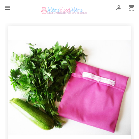


