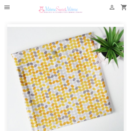


