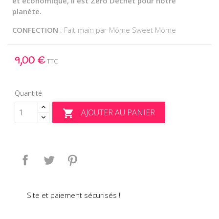
et économique, il est Zéro Déchet pour notre
planète.
CONFECTION
: Fait-main par Môme Sweet Môme
9,00 €
TTC
Quantité
AJOUTER AU PANIER

Partager
Tweet
Pinterest
Site et paiement sécurisés !