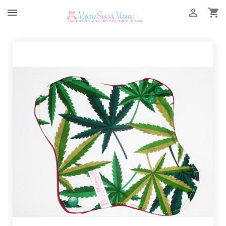


