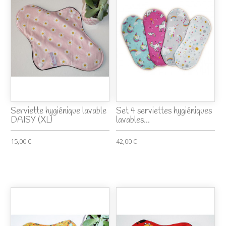
Serviette hygiénique lavable
Set 4 serviettes hygiéniques
DAISY (XL)
lavables...
15,00 €
42,00 €