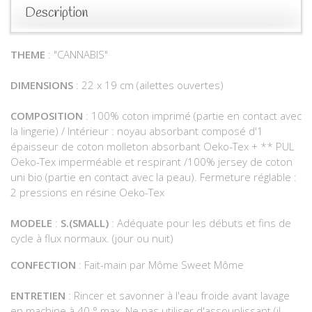
Description
THEME
: "CANNABIS"
DIMENSIONS
: 22 x 19 cm (ailettes ouvertes)
COMPOSITION
: 100% coton imprimé (partie en contact avec
la lingerie) / Intérieur : noyau absorbant composé d'1
épaisseur de coton molleton absorbant Oeko-Tex + ** PUL
Oeko-Tex imperméable et respirant /100% jersey de coton
uni bio (partie en contact avec la peau). Fermeture réglable :
2 pressions en résine Oeko-Tex
MODELE
:
S.(SMALL)
: Adéquate pour les débuts et fins de
cycle à flux normaux. (jour ou nuit)
CONFECTION
: Fait-main par Môme Sweet Môme
ENTRETIEN
: Rincer et savonner à l'eau froide avant lavage
en machine à 40 ° max. Ne pas utiliser d'assouplissant (il